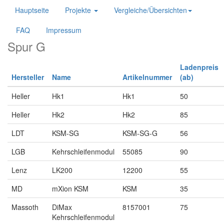
Hauptseite
Projekte
Vergleiche/Übersichten
FAQ
Impressum
Spur G
Ladenpreis
Hersteller
Name
Artikelnummer
(ab)
Heller
Hk1
Hk1
50
Heller
Hk2
Hk2
85
LDT
KSM-SG
KSM-SG-G
56
LGB
Kehrschleifenmodul
55085
90
Lenz
LK200
12200
55
MD
mXion KSM
KSM
35
Massoth
DiMax
8157001
75
Kehrschleifenmodul