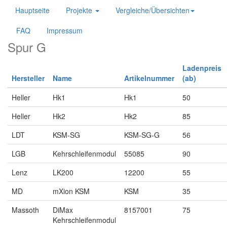
Hauptseite
Projekte
Vergleiche/Übersichten
FAQ
Impressum
Spur G
Ladenpreis
Hersteller
Name
Artikelnummer
(ab)
Heller
Hk1
Hk1
50
Heller
Hk2
Hk2
85
LDT
KSM-SG
KSM-SG-G
56
LGB
Kehrschleifenmodul
55085
90
Lenz
LK200
12200
55
MD
mXion KSM
KSM
35
Massoth
DiMax
8157001
75
Kehrschleifenmodul