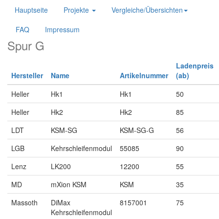
Hauptseite
Projekte
Vergleiche/Übersichten
FAQ
Impressum
Spur G
Ladenpreis
Hersteller
Name
Artikelnummer
(ab)
Heller
Hk1
Hk1
50
Heller
Hk2
Hk2
85
LDT
KSM-SG
KSM-SG-G
56
LGB
Kehrschleifenmodul
55085
90
Lenz
LK200
12200
55
MD
mXion KSM
KSM
35
Massoth
DiMax
8157001
75
Kehrschleifenmodul