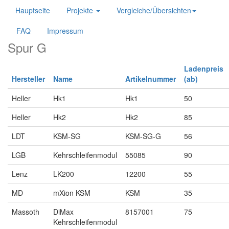
Hauptseite
Projekte
Vergleiche/Übersichten
FAQ
Impressum
Spur G
Ladenpreis
Hersteller
Name
Artikelnummer
(ab)
Heller
Hk1
Hk1
50
Heller
Hk2
Hk2
85
LDT
KSM-SG
KSM-SG-G
56
LGB
Kehrschleifenmodul
55085
90
Lenz
LK200
12200
55
MD
mXion KSM
KSM
35
Massoth
DiMax
8157001
75
Kehrschleifenmodul