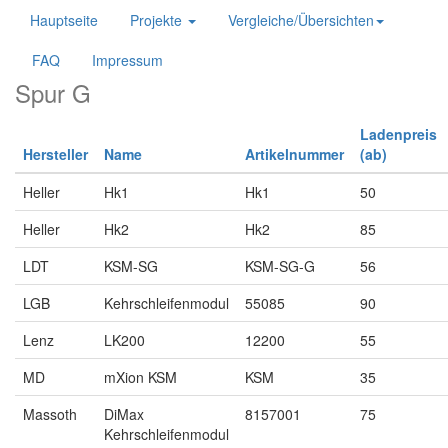
Hauptseite
Projekte
Vergleiche/Übersichten
FAQ
Impressum
Spur G
Ladenpreis
Hersteller
Name
Artikelnummer
(ab)
Heller
Hk1
Hk1
50
Heller
Hk2
Hk2
85
LDT
KSM-SG
KSM-SG-G
56
LGB
Kehrschleifenmodul
55085
90
Lenz
LK200
12200
55
MD
mXion KSM
KSM
35
Massoth
DiMax
8157001
75
Kehrschleifenmodul