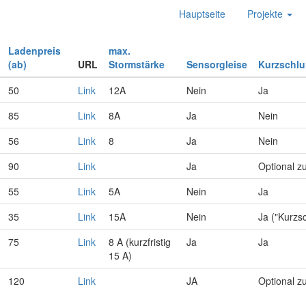
Hauptseite
Projekte
Ladenpreis
max.
(ab)
URL
Stormstärke
Sensorgleise
Kurzschl
50
Link
12A
Nein
Ja
85
Link
8A
Ja
Nein
56
Link
8
Ja
Nein
90
Link
Ja
Optional z
55
Link
5A
Nein
Ja
35
Link
15A
Nein
Ja ("Kurzs
75
Link
8 A (kurzfristig
Ja
Ja
15 A)
120
Link
JA
Optional z