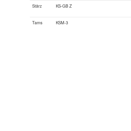
Stärz
KS-GB Z
Tams
KSM-3