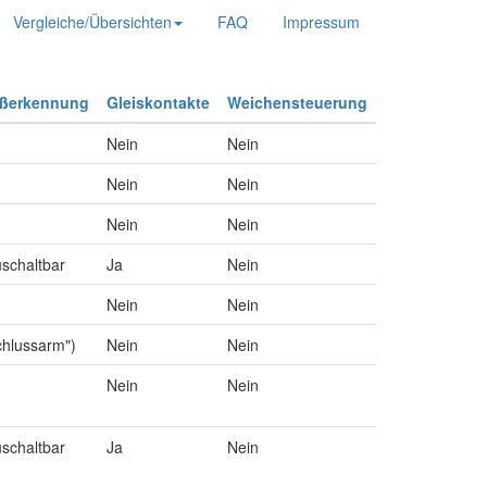
Vergleiche/Übersichten
FAQ
Impressum
ußerkennung
Gleiskontakte
Weichensteuerung
Nein
Nein
Nein
Nein
Nein
Nein
uschaltbar
Ja
Nein
Nein
Nein
chlussarm")
Nein
Nein
Nein
Nein
uschaltbar
Ja
Nein