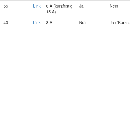
55
Link
8 A (kurzfristig
Ja
Nein
15 A)
40
Link
8 A
Nein
Ja ("Kurzs