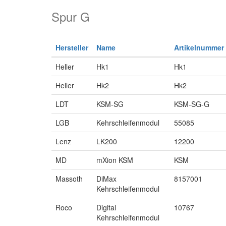
Spur G
Hersteller
Name
Artikelnummer
Heller
Hk1
Hk1
Heller
Hk2
Hk2
LDT
KSM-SG
KSM-SG-G
LGB
Kehrschleifenmodul
55085
Lenz
LK200
12200
MD
mXion KSM
KSM
Massoth
DiMax
8157001
Kehrschleifenmodul
Roco
Digital
10767
Kehrschleifenmodul