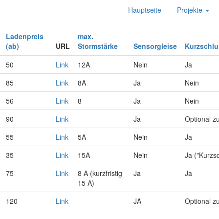
Hauptseite
Projekte
Ladenpreis
max.
(ab)
URL
Stormstärke
Sensorgleise
Kurzschl
50
Link
12A
Nein
Ja
85
Link
8A
Ja
Nein
56
Link
8
Ja
Nein
90
Link
Ja
Optional z
55
Link
5A
Nein
Ja
35
Link
15A
Nein
Ja ("Kurzs
75
Link
8 A (kurzfristig
Ja
Ja
15 A)
120
Link
JA
Optional z