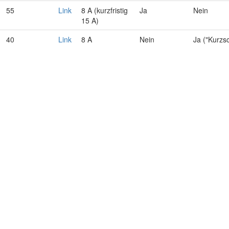
55
Link
8 A (kurzfristig
Ja
Nein
15 A)
40
Link
8 A
Nein
Ja ("Kurzs