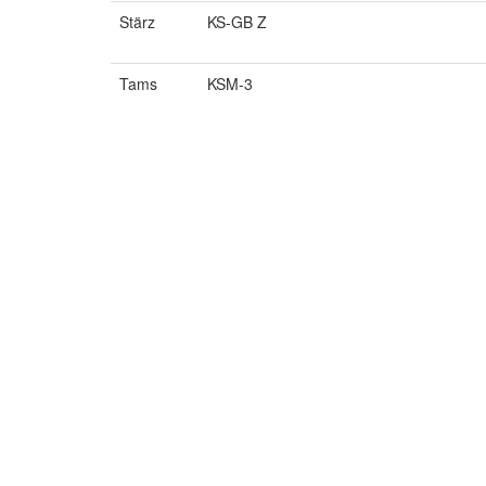
Stärz
KS-GB Z
Tams
KSM-3