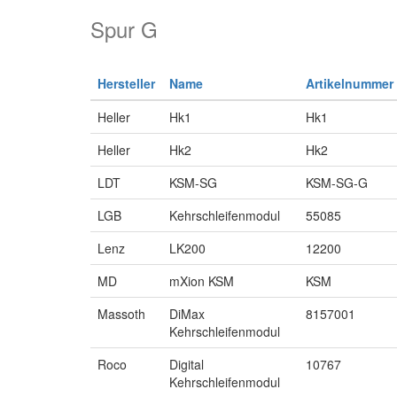
Spur G
Hersteller
Name
Artikelnummer
Heller
Hk1
Hk1
Heller
Hk2
Hk2
LDT
KSM-SG
KSM-SG-G
LGB
Kehrschleifenmodul
55085
Lenz
LK200
12200
MD
mXion KSM
KSM
Massoth
DiMax
8157001
Kehrschleifenmodul
Roco
Digital
10767
Kehrschleifenmodul