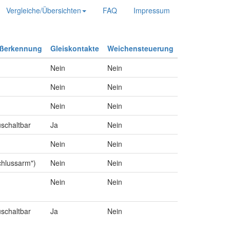
Vergleiche/Übersichten
FAQ
Impressum
ußerkennung
Gleiskontakte
Weichensteuerung
Nein
Nein
Nein
Nein
Nein
Nein
uschaltbar
Ja
Nein
Nein
Nein
chlussarm")
Nein
Nein
Nein
Nein
uschaltbar
Ja
Nein