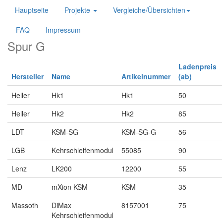
Hauptseite
Projekte
Vergleiche/Übersichten
FAQ
Impressum
Spur G
Ladenpreis
Hersteller
Name
Artikelnummer
(ab)
Heller
Hk1
Hk1
50
Heller
Hk2
Hk2
85
LDT
KSM-SG
KSM-SG-G
56
LGB
Kehrschleifenmodul
55085
90
Lenz
LK200
12200
55
MD
mXion KSM
KSM
35
Massoth
DiMax
8157001
75
Kehrschleifenmodul