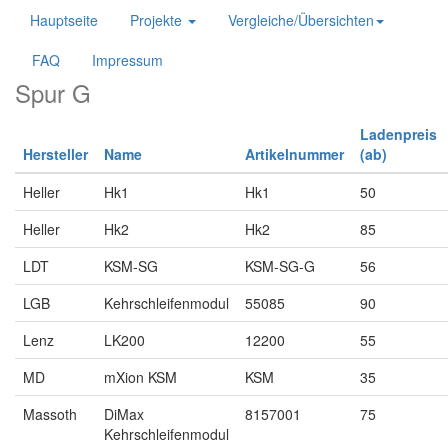
Hauptseite
Projekte
Vergleiche/Übersichten
FAQ
Impressum
Spur G
Ladenpreis
Hersteller
Name
Artikelnummer
(ab)
Heller
Hk1
Hk1
50
Heller
Hk2
Hk2
85
LDT
KSM-SG
KSM-SG-G
56
LGB
Kehrschleifenmodul
55085
90
Lenz
LK200
12200
55
MD
mXion KSM
KSM
35
Massoth
DiMax
8157001
75
Kehrschleifenmodul