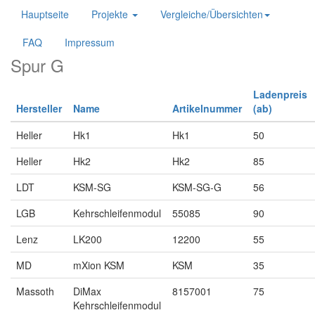
Hauptseite
Projekte
Vergleiche/Übersichten
FAQ
Impressum
Spur G
Ladenpreis
Hersteller
Name
Artikelnummer
(ab)
Heller
Hk1
Hk1
50
Heller
Hk2
Hk2
85
LDT
KSM-SG
KSM-SG-G
56
LGB
Kehrschleifenmodul
55085
90
Lenz
LK200
12200
55
MD
mXion KSM
KSM
35
Massoth
DiMax
8157001
75
Kehrschleifenmodul