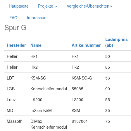
Hauptseite
Projekte
Vergleiche/Übersichten
FAQ
Impressum
Spur G
Ladenpreis
Hersteller
Name
Artikelnummer
(ab)
Heller
Hk1
Hk1
50
Heller
Hk2
Hk2
85
LDT
KSM-SG
KSM-SG-G
56
LGB
Kehrschleifenmodul
55085
90
Lenz
LK200
12200
55
MD
mXion KSM
KSM
35
Massoth
DiMax
8157001
75
Kehrschleifenmodul