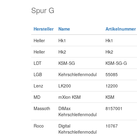
Spur G
Hersteller
Name
Artikelnummer
Heller
Hk1
Hk1
Heller
Hk2
Hk2
LDT
KSM-SG
KSM-SG-G
LGB
Kehrschleifenmodul
55085
Lenz
LK200
12200
MD
mXion KSM
KSM
Massoth
DiMax
8157001
Kehrschleifenmodul
Roco
Digital
10767
Kehrschleifenmodul