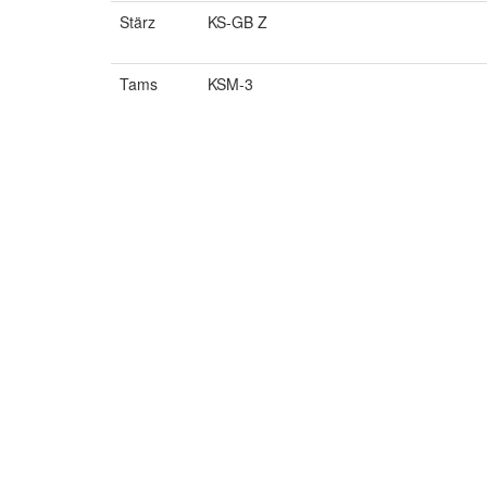
Stärz
KS-GB Z
Tams
KSM-3