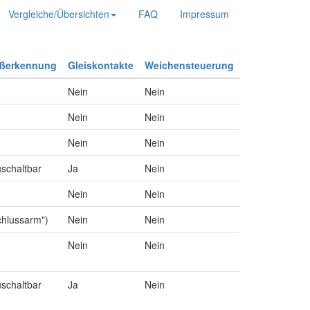
Vergleiche/Übersichten
FAQ
Impressum
ußerkennung
Gleiskontakte
Weichensteuerung
Nein
Nein
Nein
Nein
Nein
Nein
uschaltbar
Ja
Nein
Nein
Nein
chlussarm")
Nein
Nein
Nein
Nein
uschaltbar
Ja
Nein