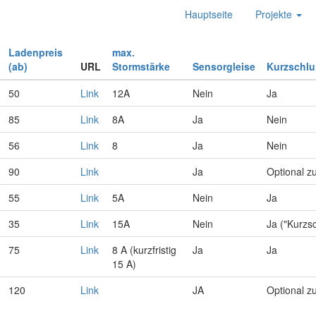
Hauptseite
Projekte
Ladenpreis
max.
(ab)
URL
Stormstärke
Sensorgleise
Kurzschl
50
Link
12A
Nein
Ja
85
Link
8A
Ja
Nein
56
Link
8
Ja
Nein
90
Link
Ja
Optional z
55
Link
5A
Nein
Ja
35
Link
15A
Nein
Ja ("Kurzs
75
Link
8 A (kurzfristig
Ja
Ja
15 A)
120
Link
JA
Optional z