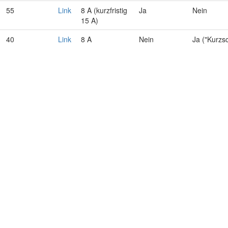
55
Link
8 A (kurzfristig
Ja
Nein
15 A)
40
Link
8 A
Nein
Ja ("Kurzs