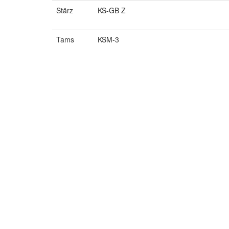
Stärz
KS-GB Z
Tams
KSM-3