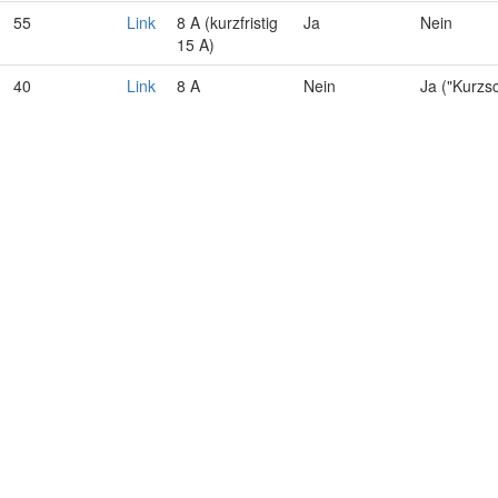
55
Link
8 A (kurzfristig
Ja
Nein
15 A)
40
Link
8 A
Nein
Ja ("Kurzs