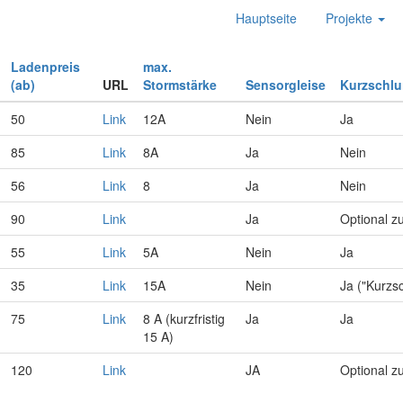
Hauptseite
Projekte
Ladenpreis
max.
(ab)
URL
Stormstärke
Sensorgleise
Kurzschl
50
Link
12A
Nein
Ja
85
Link
8A
Ja
Nein
56
Link
8
Ja
Nein
90
Link
Ja
Optional z
55
Link
5A
Nein
Ja
35
Link
15A
Nein
Ja ("Kurzs
75
Link
8 A (kurzfristig
Ja
Ja
15 A)
120
Link
JA
Optional z