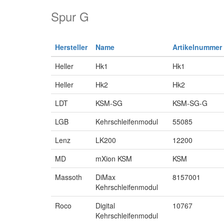
Spur G
Hersteller
Name
Artikelnummer
Heller
Hk1
Hk1
Heller
Hk2
Hk2
LDT
KSM-SG
KSM-SG-G
LGB
Kehrschleifenmodul
55085
Lenz
LK200
12200
MD
mXion KSM
KSM
Massoth
DiMax
8157001
Kehrschleifenmodul
Roco
Digital
10767
Kehrschleifenmodul