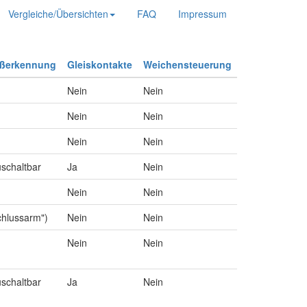
Vergleiche/Übersichten
FAQ
Impressum
ußerkennung
Gleiskontakte
Weichensteuerung
Nein
Nein
Nein
Nein
Nein
Nein
uschaltbar
Ja
Nein
Nein
Nein
chlussarm")
Nein
Nein
Nein
Nein
uschaltbar
Ja
Nein