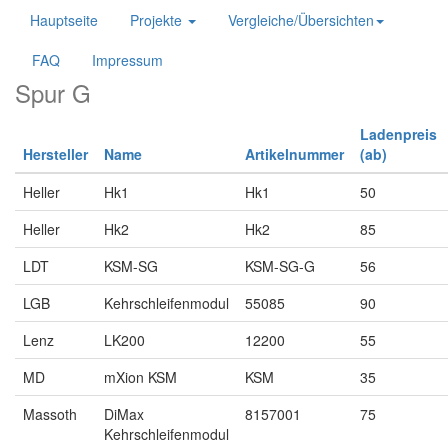
Hauptseite
Projekte
Vergleiche/Übersichten
FAQ
Impressum
Spur G
Ladenpreis
Hersteller
Name
Artikelnummer
(ab)
Heller
Hk1
Hk1
50
Heller
Hk2
Hk2
85
LDT
KSM-SG
KSM-SG-G
56
LGB
Kehrschleifenmodul
55085
90
Lenz
LK200
12200
55
MD
mXion KSM
KSM
35
Massoth
DiMax
8157001
75
Kehrschleifenmodul