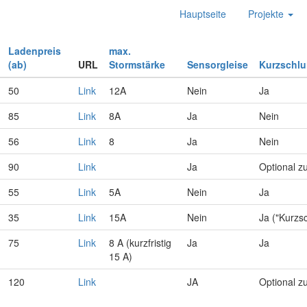
Hauptseite
Projekte
Ladenpreis
max.
(ab)
URL
Stormstärke
Sensorgleise
Kurzschl
50
Link
12A
Nein
Ja
85
Link
8A
Ja
Nein
56
Link
8
Ja
Nein
90
Link
Ja
Optional z
55
Link
5A
Nein
Ja
35
Link
15A
Nein
Ja ("Kurzs
75
Link
8 A (kurzfristig
Ja
Ja
15 A)
120
Link
JA
Optional z