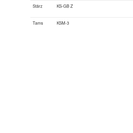
Stärz
KS-GB Z
Tams
KSM-3