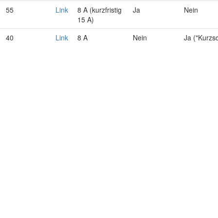
55
Link
8 A (kurzfristig
Ja
Nein
15 A)
40
Link
8 A
Nein
Ja ("Kurzs