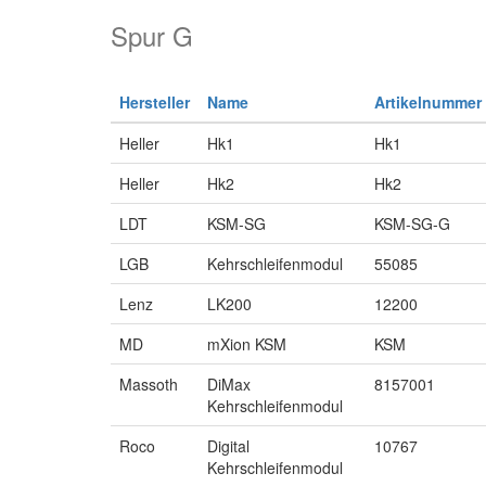
Spur G
Hersteller
Name
Artikelnummer
Heller
Hk1
Hk1
Heller
Hk2
Hk2
LDT
KSM-SG
KSM-SG-G
LGB
Kehrschleifenmodul
55085
Lenz
LK200
12200
MD
mXion KSM
KSM
Massoth
DiMax
8157001
Kehrschleifenmodul
Roco
Digital
10767
Kehrschleifenmodul