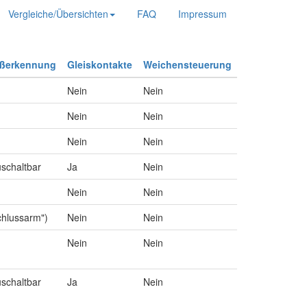
Vergleiche/Übersichten
FAQ
Impressum
ußerkennung
Gleiskontakte
Weichensteuerung
Nein
Nein
Nein
Nein
Nein
Nein
uschaltbar
Ja
Nein
Nein
Nein
chlussarm")
Nein
Nein
Nein
Nein
uschaltbar
Ja
Nein