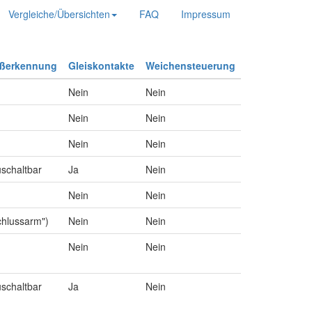
Vergleiche/Übersichten
FAQ
Impressum
ußerkennung
Gleiskontakte
Weichensteuerung
Nein
Nein
Nein
Nein
Nein
Nein
uschaltbar
Ja
Nein
Nein
Nein
chlussarm")
Nein
Nein
Nein
Nein
uschaltbar
Ja
Nein