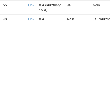
55
Link
8 A (kurzfristig
Ja
Nein
15 A)
40
Link
8 A
Nein
Ja ("Kurzs