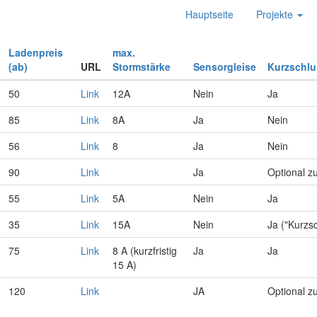
Hauptseite
Projekte
Ladenpreis
max.
(ab)
URL
Stormstärke
Sensorgleise
Kurzschl
50
Link
12A
Nein
Ja
85
Link
8A
Ja
Nein
56
Link
8
Ja
Nein
90
Link
Ja
Optional z
55
Link
5A
Nein
Ja
35
Link
15A
Nein
Ja ("Kurzs
75
Link
8 A (kurzfristig
Ja
Ja
15 A)
120
Link
JA
Optional z