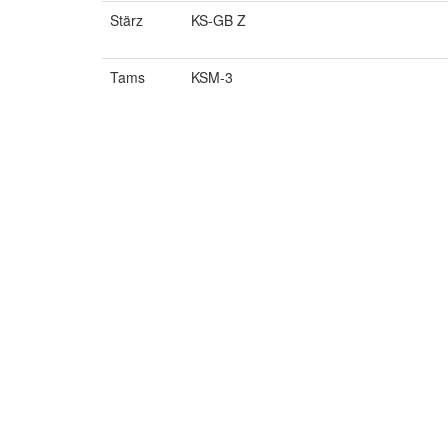
Stärz
KS-GB Z
Tams
KSM-3