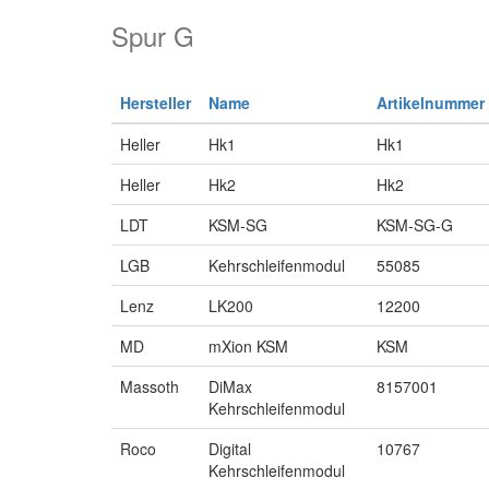
Spur G
Hersteller
Name
Artikelnummer
Heller
Hk1
Hk1
Heller
Hk2
Hk2
LDT
KSM-SG
KSM-SG-G
LGB
Kehrschleifenmodul
55085
Lenz
LK200
12200
MD
mXion KSM
KSM
Massoth
DiMax
8157001
Kehrschleifenmodul
Roco
Digital
10767
Kehrschleifenmodul