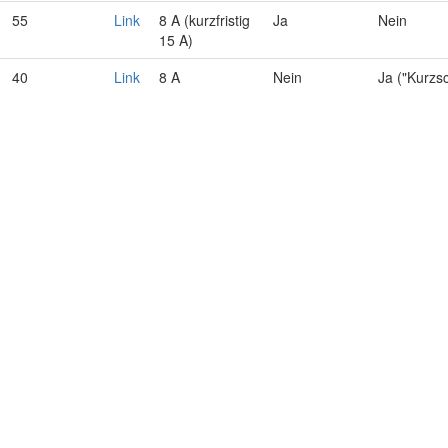
55
Link
8 A (kurzfristig
Ja
Nein
15 A)
40
Link
8 A
Nein
Ja ("Kurzs