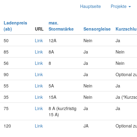
Hauptseite
Projekte
Ladenpreis
max.
(ab)
URL
Stormstärke
Sensorgleise
Kurzschl
50
Link
12A
Nein
Ja
85
Link
8A
Ja
Nein
56
Link
8
Ja
Nein
90
Link
Ja
Optional z
55
Link
5A
Nein
Ja
35
Link
15A
Nein
Ja ("Kurzs
75
Link
8 A (kurzfristig
Ja
Ja
15 A)
120
Link
JA
Optional z