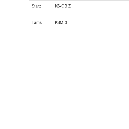
Stärz
KS-GB Z
Tams
KSM-3