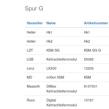
Spur G
Hersteller
Name
Artikelnummer
Heller
Hk1
Hk1
Heller
Hk2
Hk2
LDT
KSM-SG
KSM-SG-G
LGB
Kehrschleifenmodul
55085
Lenz
LK200
12200
MD
mXion KSM
KSM
Massoth
DiMax
8157001
Kehrschleifenmodul
Roco
Digital
10767
Kehrschleifenmodul