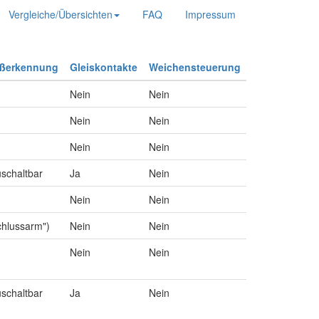
Vergleiche/Übersichten
FAQ
Impressum
ußerkennung
Gleiskontakte
Weichensteuerung
Nein
Nein
Nein
Nein
Nein
Nein
uschaltbar
Ja
Nein
Nein
Nein
chlussarm")
Nein
Nein
Nein
Nein
uschaltbar
Ja
Nein