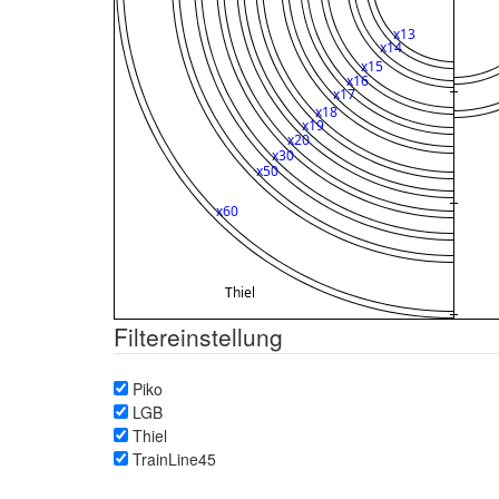
Filtereinstellung
Piko
LGB
Thiel
TrainLine45