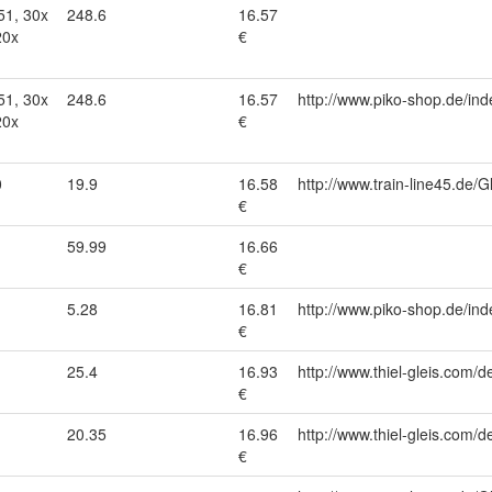
51, 30x
248.6
16.57
20x
€
51, 30x
248.6
16.57
http://www.piko-shop.de/
20x
€
0
19.9
16.58
http://www.train-line45.d
€
59.99
16.66
€
5.28
16.81
http://www.piko-shop.de/
€
25.4
16.93
http://www.thiel-gleis.com/d
€
20.35
16.96
http://www.thiel-gleis.com/d
€