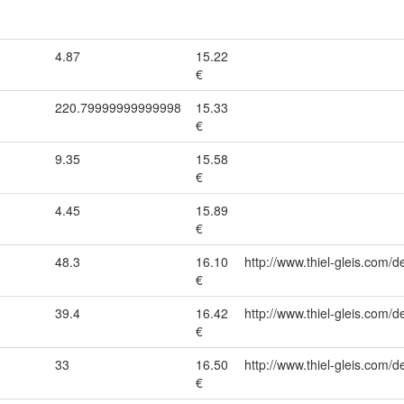
4.87
15.22
€
220.79999999999998
15.33
€
9.35
15.58
€
4.45
15.89
€
48.3
16.10
http://www.thiel-gleis.com/d
€
39.4
16.42
http://www.thiel-gleis.com/d
€
33
16.50
http://www.thiel-gleis.com/d
€