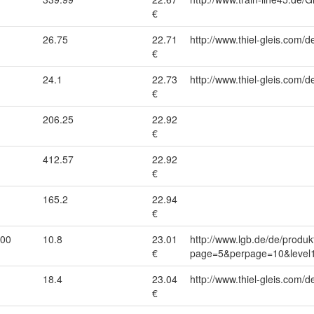
€
26.75
22.71
http://www.thiel-gleis.com/d
€
24.1
22.73
http://www.thiel-gleis.com/d
€
206.25
22.92
€
412.57
22.92
€
165.2
22.94
€
000
10.8
23.01
http://www.lgb.de/de/produk
€
page=5&perpage=10&level1
18.4
23.04
http://www.thiel-gleis.com/d
€