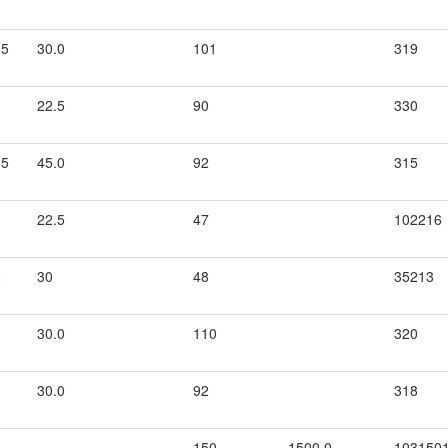
.5
30.0
101
319
22.5
90
330
.5
45.0
92
315
22.5
47
102216
2
30
48
35213
30.0
110
320
30.0
92
318
150
1500.0
103150