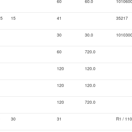
60
60.0
101060
.5
15
41
35217
30
30.0
101030
60
720.0
120
120.0
120
120.0
120
720.0
0
30
31
R1 / 11