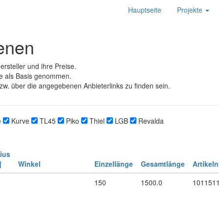
Hauptseite
Projekte
ienen
rsteller und ihre Preise.
e als Basis genommen.
zw. über die angegebenen Anbieterlinks zu finden sein.
e
Kurve
TL45
Piko
Thiel
LGB
Revalda
ius
]
Winkel
Einzellänge
Gesamtlänge
Artikel
150
1500.0
101151