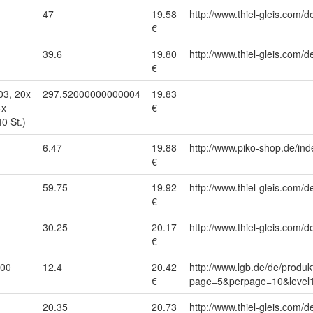
47
19.58
http://www.thiel-gleis.com/d
€
39.6
19.80
http://www.thiel-gleis.com/d
€
03, 20x
297.52000000000004
19.83
4x
€
0 St.)
6.47
19.88
http://www.piko-shop.de/
€
59.75
19.92
http://www.thiel-gleis.com/d
€
30.25
20.17
http://www.thiel-gleis.com/d
€
000
12.4
20.42
http://www.lgb.de/de/produk
€
page=5&perpage=10&level1
20.35
20.73
http://www.thiel-gleis.com/d