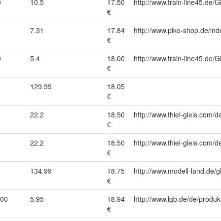
0
10.5
17.50
http://www.train-line45.d
€
7.31
17.84
http://www.piko-shop.de/
€
0
5.4
18.00
http://www.train-line45.d
€
129.99
18.05
€
22.2
18.50
http://www.thiel-gleis.com/d
€
22.2
18.50
http://www.thiel-gleis.com/d
€
134.99
18.75
http://www.modell-land.de/
€
000
5.95
18.94
http://www.lgb.de/de/produk
€