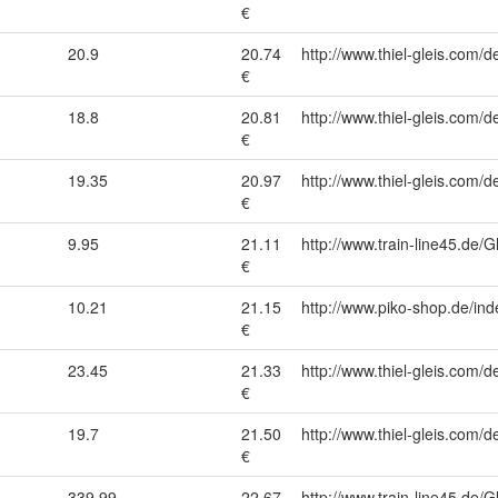
€
20.9
20.74
http://www.thiel-gleis.com/d
€
18.8
20.81
http://www.thiel-gleis.com/d
€
19.35
20.97
http://www.thiel-gleis.com/d
€
9.95
21.11
http://www.train-line45.d
€
10.21
21.15
http://www.piko-shop.de/
€
23.45
21.33
http://www.thiel-gleis.com/d
€
19.7
21.50
http://www.thiel-gleis.com/d
€
1
339.99
22.67
http://www.train-line45.de