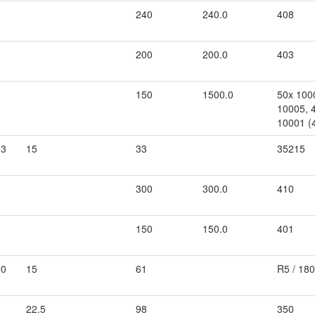
240
240.0
408
200
200.0
403
150
1500.0
50x 100
10005, 
10001 (4
.3
15
33
35215
300
300.0
410
150
150.0
401
.0
15
61
R5 / 18
22.5
98
350