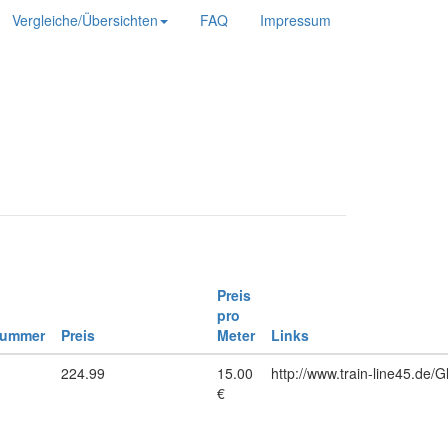
Vergleiche/Übersichten
FAQ
Impressum
Preis
pro
nummer
Preis
Meter
Links
1
224.99
15.00
http://www.train-line45.de/
€