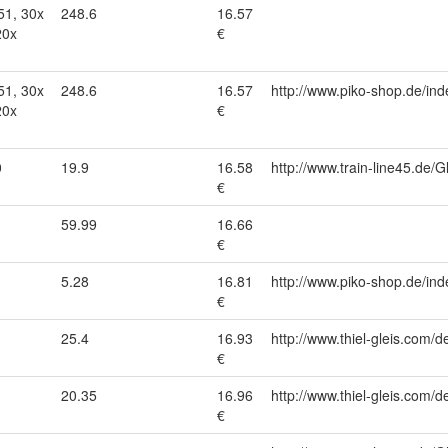
51, 30x
248.6
16.57
20x
€
51, 30x
248.6
16.57
http://www.piko-shop.de/
20x
€
0
19.9
16.58
http://www.train-line45.d
€
59.99
16.66
€
5.28
16.81
http://www.piko-shop.de/
€
25.4
16.93
http://www.thiel-gleis.com/d
€
20.35
16.96
http://www.thiel-gleis.com/d
€