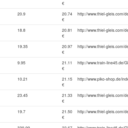
€
20.9
20.74
http://www.thiel-gleis.com/d
€
18.8
20.81
http://www.thiel-gleis.com/d
€
19.35
20.97
http://www.thiel-gleis.com/d
€
9.95
21.11
http://www.train-line45.d
€
10.21
21.15
http://www.piko-shop.de/
€
23.45
21.33
http://www.thiel-gleis.com/d
€
19.7
21.50
http://www.thiel-gleis.com/d
€
1
339.99
22.67
http://www.train-line45.de