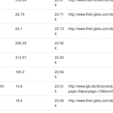
€
26.75
22.71
http://www.thiel-gleis.com/d
€
24.1
22.73
http://www.thiel-gleis.com/d
€
206.25
22.92
€
412.57
22.92
€
165.2
22.94
€
000
10.8
23.01
http://www.lgb.de/de/produk
€
page=5&perpage=10&level1
18.4
23.04
http://www.thiel-gleis.com/d
€