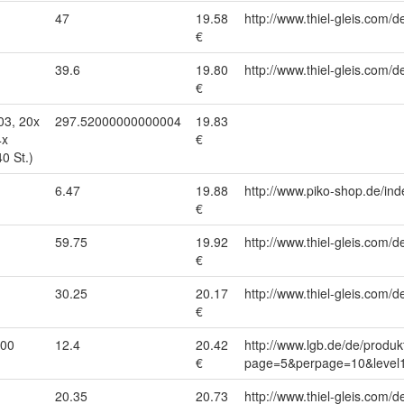
47
19.58
http://www.thiel-gleis.com/d
€
39.6
19.80
http://www.thiel-gleis.com/d
€
03, 20x
297.52000000000004
19.83
4x
€
0 St.)
6.47
19.88
http://www.piko-shop.de/
€
59.75
19.92
http://www.thiel-gleis.com/d
€
30.25
20.17
http://www.thiel-gleis.com/d
€
000
12.4
20.42
http://www.lgb.de/de/produk
€
page=5&perpage=10&level1
20.35
20.73
http://www.thiel-gleis.com/d