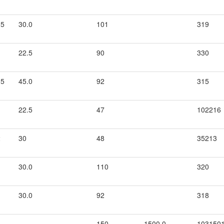
.5
30.0
101
319
22.5
90
330
.5
45.0
92
315
22.5
47
102216
2
30
48
35213
30.0
110
320
30.0
92
318
150
1500.0
103150