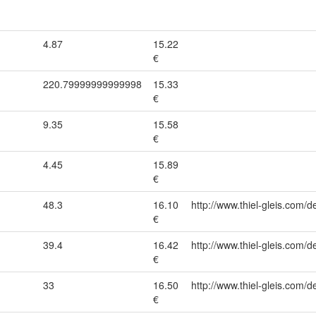
4.87
15.22
€
220.79999999999998
15.33
€
9.35
15.58
€
4.45
15.89
€
48.3
16.10
http://www.thiel-gleis.com/d
€
39.4
16.42
http://www.thiel-gleis.com/d
€
33
16.50
http://www.thiel-gleis.com/d
€