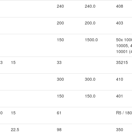
240
240.0
408
200
200.0
403
150
1500.0
50x 100
10005, 
10001 (4
.3
15
33
35215
300
300.0
410
150
150.0
401
.0
15
61
R5 / 18
22.5
98
350