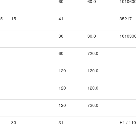
60
60.0
101060
.5
15
41
35217
30
30.0
101030
60
720.0
120
120.0
120
120.0
120
720.0
0
30
31
R1 / 11