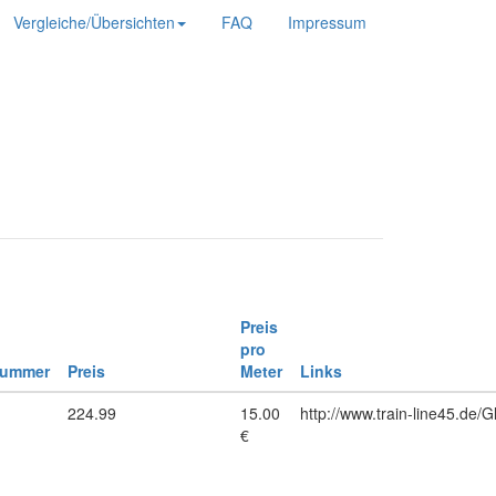
Vergleiche/Übersichten
FAQ
Impressum
Preis
pro
nummer
Preis
Meter
Links
1
224.99
15.00
http://www.train-line45.de/
€