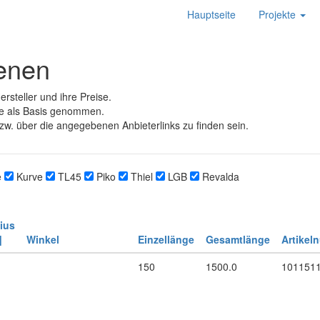
Hauptseite
Projekte
ienen
rsteller und ihre Preise.
e als Basis genommen.
zw. über die angegebenen Anbieterlinks zu finden sein.
e
Kurve
TL45
Piko
Thiel
LGB
Revalda
ius
]
Winkel
Einzellänge
Gesamtlänge
Artikel
150
1500.0
101151