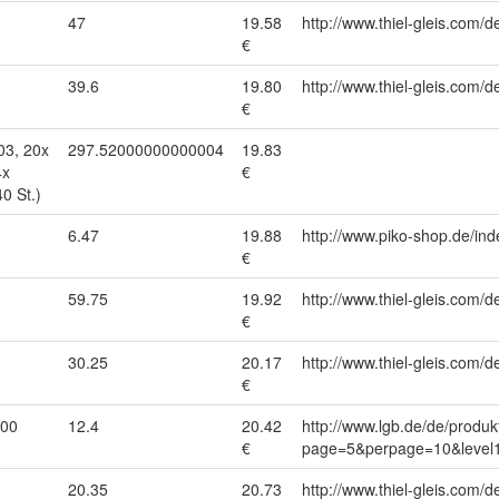
47
19.58
http://www.thiel-gleis.com/d
€
39.6
19.80
http://www.thiel-gleis.com/d
€
03, 20x
297.52000000000004
19.83
4x
€
0 St.)
6.47
19.88
http://www.piko-shop.de/
€
59.75
19.92
http://www.thiel-gleis.com/d
€
30.25
20.17
http://www.thiel-gleis.com/d
€
000
12.4
20.42
http://www.lgb.de/de/produk
€
page=5&perpage=10&level1
20.35
20.73
http://www.thiel-gleis.com/d