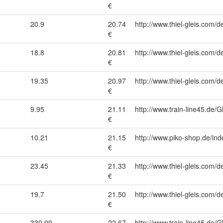
€
20.9
20.74
http://www.thiel-gleis.com/d
€
18.8
20.81
http://www.thiel-gleis.com/d
€
19.35
20.97
http://www.thiel-gleis.com/d
€
9.95
21.11
http://www.train-line45.d
€
10.21
21.15
http://www.piko-shop.de/
€
23.45
21.33
http://www.thiel-gleis.com/d
€
19.7
21.50
http://www.thiel-gleis.com/d
€
1
339.99
22.67
http://www.train-line45.de