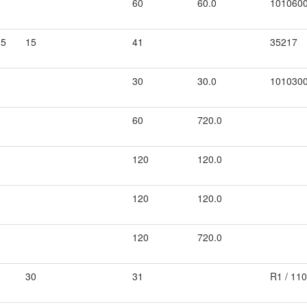
60
60.0
101060
.5
15
41
35217
30
30.0
101030
60
720.0
120
120.0
120
120.0
120
720.0
0
30
31
R1 / 11