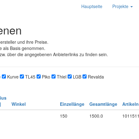
Hauptseite
Projekte
ienen
rsteller und ihre Preise.
e als Basis genommen.
zw. über die angegebenen Anbieterlinks zu finden sein.
e
Kurve
TL45
Piko
Thiel
LGB
Revalda
ius
]
Winkel
Einzellänge
Gesamtlänge
Artikel
150
1500.0
101151