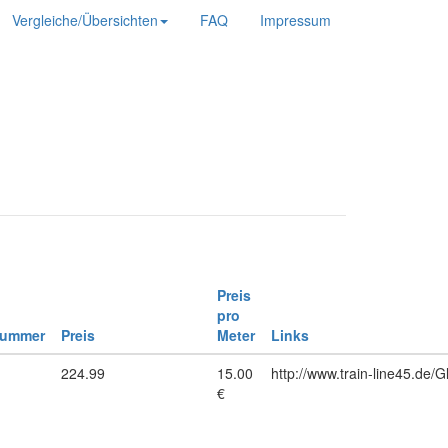
Vergleiche/Übersichten
FAQ
Impressum
Preis
pro
nummer
Preis
Meter
Links
1
224.99
15.00
http://www.train-line45.de/
€