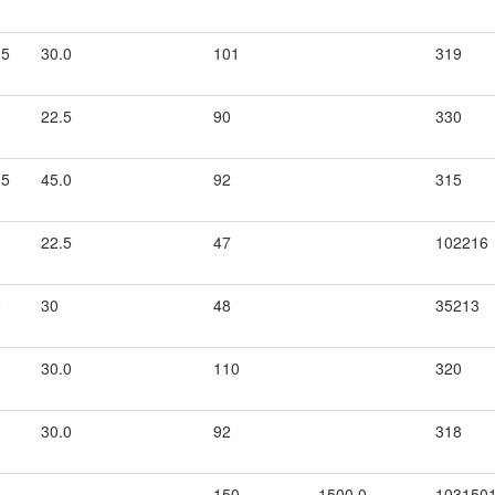
.5
30.0
101
319
22.5
90
330
.5
45.0
92
315
22.5
47
102216
2
30
48
35213
30.0
110
320
30.0
92
318
150
1500.0
103150