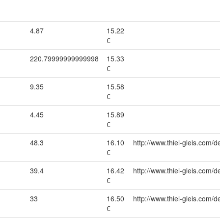
4.87
15.22
€
220.79999999999998
15.33
€
9.35
15.58
€
4.45
15.89
€
48.3
16.10
http://www.thiel-gleis.com/d
€
39.4
16.42
http://www.thiel-gleis.com/d
€
33
16.50
http://www.thiel-gleis.com/d
€