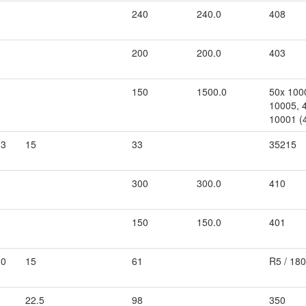
240
240.0
408
200
200.0
403
150
1500.0
50x 100
10005, 
10001 (4
.3
15
33
35215
300
300.0
410
150
150.0
401
.0
15
61
R5 / 18
22.5
98
350