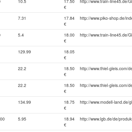
0
10.5
17.50
http://www.train-line45.d
€
7.31
17.84
http://www.piko-shop.de/
€
0
5.4
18.00
http://www.train-line45.d
€
129.99
18.05
€
22.2
18.50
http://www.thiel-gleis.com/d
€
22.2
18.50
http://www.thiel-gleis.com/d
€
134.99
18.75
http://www.modell-land.de/
€
000
5.95
18.94
http://www.lgb.de/de/produk
€