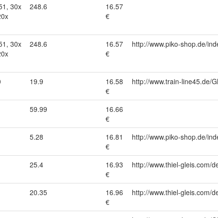
51, 30x
248.6
16.57
20x
€
51, 30x
248.6
16.57
http://www.piko-shop.de/
20x
€
0
19.9
16.58
http://www.train-line45.d
€
59.99
16.66
€
5.28
16.81
http://www.piko-shop.de/
€
25.4
16.93
http://www.thiel-gleis.com/d
€
20.35
16.96
http://www.thiel-gleis.com/d
€