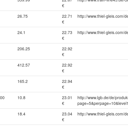
€
26.75
22.71
http://www.thiel-gleis.com/d
€
24.1
22.73
http://www.thiel-gleis.com/d
€
206.25
22.92
€
412.57
22.92
€
165.2
22.94
€
000
10.8
23.01
http://www.lgb.de/de/produk
€
page=5&perpage=10&level1
18.4
23.04
http://www.thiel-gleis.com/d
€