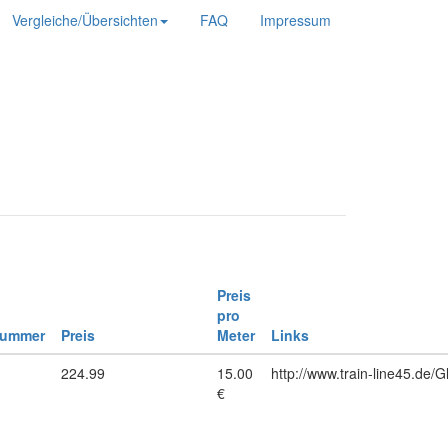
Vergleiche/Übersichten
FAQ
Impressum
Preis
pro
nummer
Preis
Meter
Links
1
224.99
15.00
http://www.train-line45.de/
€