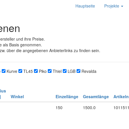
Hauptseite
Projekte
ienen
rsteller und ihre Preise.
e als Basis genommen.
zw. über die angegebenen Anbieterlinks zu finden sein.
e
Kurve
TL45
Piko
Thiel
LGB
Revalda
ius
]
Winkel
Einzellänge
Gesamtlänge
Artikel
150
1500.0
101151