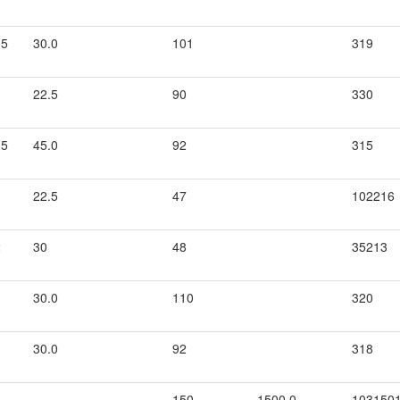
.5
30.0
101
319
22.5
90
330
.5
45.0
92
315
22.5
47
102216
2
30
48
35213
30.0
110
320
30.0
92
318
150
1500.0
103150