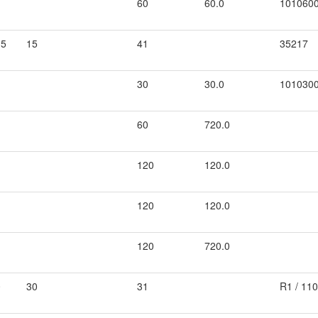
60
60.0
101060
.5
15
41
35217
30
30.0
101030
60
720.0
120
120.0
120
120.0
120
720.0
0
30
31
R1 / 11