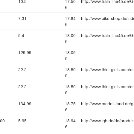
0
10.5
17.50
http://www.train-line45.d
€
7.31
17.84
http://www.piko-shop.de/
€
0
5.4
18.00
http://www.train-line45.d
€
129.99
18.05
€
22.2
18.50
http://www.thiel-gleis.com/d
€
22.2
18.50
http://www.thiel-gleis.com/d
€
134.99
18.75
http://www.modell-land.de/
€
000
5.95
18.94
http://www.lgb.de/de/produk
€