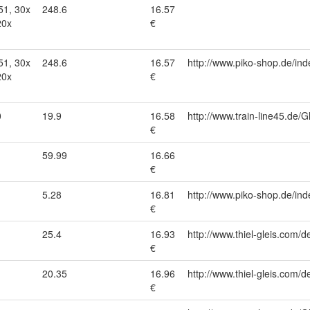
51, 30x
248.6
16.57
20x
€
51, 30x
248.6
16.57
http://www.piko-shop.de/
20x
€
0
19.9
16.58
http://www.train-line45.d
€
59.99
16.66
€
5.28
16.81
http://www.piko-shop.de/
€
25.4
16.93
http://www.thiel-gleis.com/d
€
20.35
16.96
http://www.thiel-gleis.com/d
€