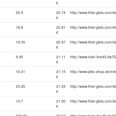
€
20.9
20.74
http://www.thiel-gleis.com/d
€
18.8
20.81
http://www.thiel-gleis.com/d
€
19.35
20.97
http://www.thiel-gleis.com/d
€
9.95
21.11
http://www.train-line45.d
€
10.21
21.15
http://www.piko-shop.de/
€
23.45
21.33
http://www.thiel-gleis.com/d
€
19.7
21.50
http://www.thiel-gleis.com/d
€
1
339.99
22.67
http://www.train-line45.de