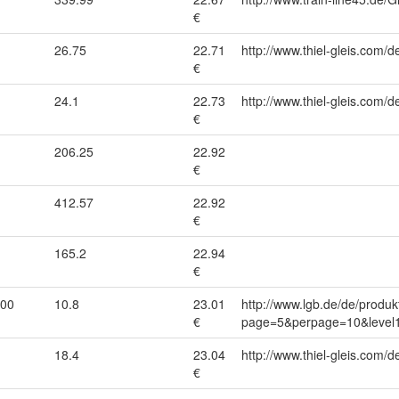
€
26.75
22.71
http://www.thiel-gleis.com/d
€
24.1
22.73
http://www.thiel-gleis.com/d
€
206.25
22.92
€
412.57
22.92
€
165.2
22.94
€
000
10.8
23.01
http://www.lgb.de/de/produk
€
page=5&perpage=10&level1
18.4
23.04
http://www.thiel-gleis.com/d
€