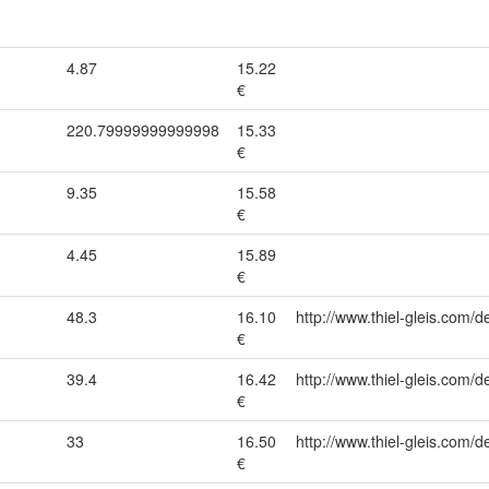
4.87
15.22
€
220.79999999999998
15.33
€
9.35
15.58
€
4.45
15.89
€
48.3
16.10
http://www.thiel-gleis.com/d
€
39.4
16.42
http://www.thiel-gleis.com/d
€
33
16.50
http://www.thiel-gleis.com/d
€