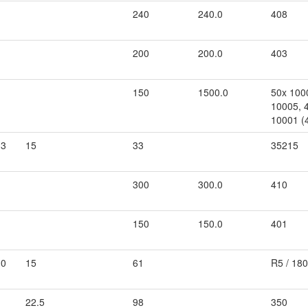
240
240.0
408
200
200.0
403
150
1500.0
50x 100
10005, 
10001 (4
.3
15
33
35215
300
300.0
410
150
150.0
401
.0
15
61
R5 / 18
22.5
98
350