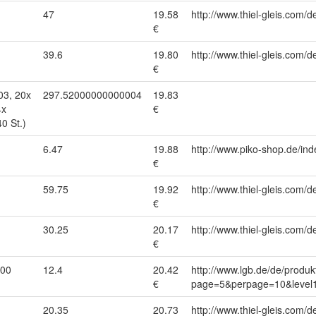
47
19.58
http://www.thiel-gleis.com/d
€
39.6
19.80
http://www.thiel-gleis.com/d
€
03, 20x
297.52000000000004
19.83
4x
€
0 St.)
6.47
19.88
http://www.piko-shop.de/
€
59.75
19.92
http://www.thiel-gleis.com/d
€
30.25
20.17
http://www.thiel-gleis.com/d
€
000
12.4
20.42
http://www.lgb.de/de/produk
€
page=5&perpage=10&level1
20.35
20.73
http://www.thiel-gleis.com/d