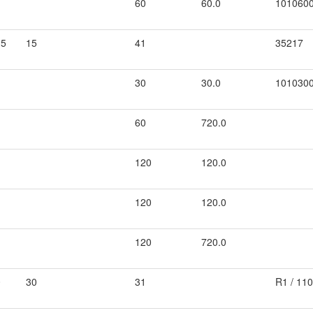
60
60.0
101060
.5
15
41
35217
30
30.0
101030
60
720.0
120
120.0
120
120.0
120
720.0
0
30
31
R1 / 11