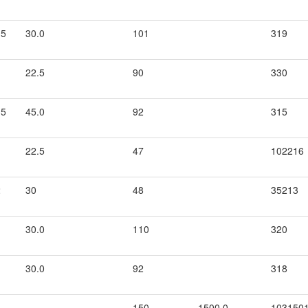
.5
30.0
101
319
22.5
90
330
.5
45.0
92
315
22.5
47
102216
2
30
48
35213
30.0
110
320
30.0
92
318
150
1500.0
103150