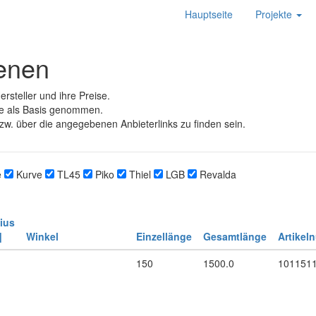
Hauptseite
Projekte
ienen
rsteller und ihre Preise.
e als Basis genommen.
zw. über die angegebenen Anbieterlinks zu finden sein.
e
Kurve
TL45
Piko
Thiel
LGB
Revalda
ius
]
Winkel
Einzellänge
Gesamtlänge
Artikel
150
1500.0
101151