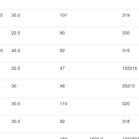
.5
30.0
101
319
22.5
90
330
.5
45.0
92
315
22.5
47
102216
2
30
48
35213
30.0
110
320
30.0
92
318
150
1500.0
103150