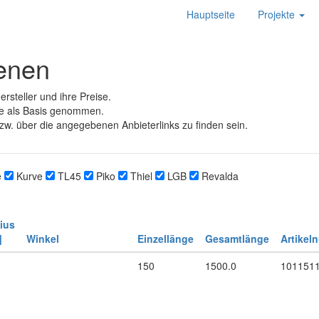
Hauptseite
Projekte
ienen
rsteller und ihre Preise.
e als Basis genommen.
zw. über die angegebenen Anbieterlinks zu finden sein.
e
Kurve
TL45
Piko
Thiel
LGB
Revalda
ius
]
Winkel
Einzellänge
Gesamtlänge
Artikel
150
1500.0
101151