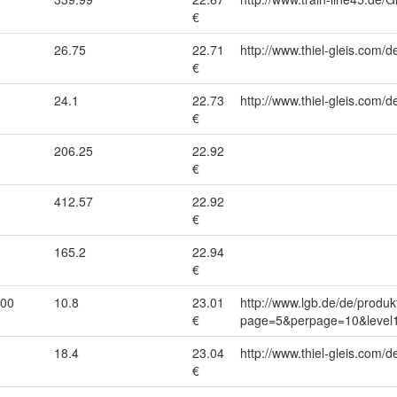
€
26.75
22.71
http://www.thiel-gleis.com/d
€
24.1
22.73
http://www.thiel-gleis.com/d
€
206.25
22.92
€
412.57
22.92
€
165.2
22.94
€
000
10.8
23.01
http://www.lgb.de/de/produk
€
page=5&perpage=10&level1
18.4
23.04
http://www.thiel-gleis.com/d
€