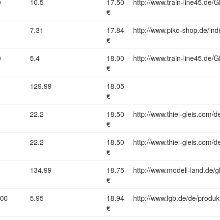
0
10.5
17.50
http://www.train-line45.d
€
7.31
17.84
http://www.piko-shop.de/
€
0
5.4
18.00
http://www.train-line45.d
€
129.99
18.05
€
22.2
18.50
http://www.thiel-gleis.com/d
€
22.2
18.50
http://www.thiel-gleis.com/d
€
134.99
18.75
http://www.modell-land.de/
€
000
5.95
18.94
http://www.lgb.de/de/produk
€