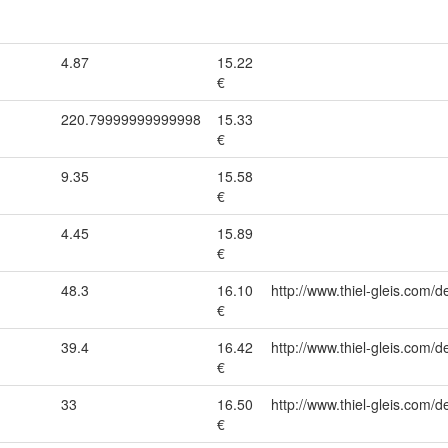
4.87
15.22
€
220.79999999999998
15.33
€
9.35
15.58
€
4.45
15.89
€
48.3
16.10
http://www.thiel-gleis.com/d
€
39.4
16.42
http://www.thiel-gleis.com/d
€
33
16.50
http://www.thiel-gleis.com/d
€