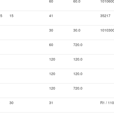
60
60.0
101060
.5
15
41
35217
30
30.0
101030
60
720.0
120
120.0
120
120.0
120
720.0
0
30
31
R1 / 11