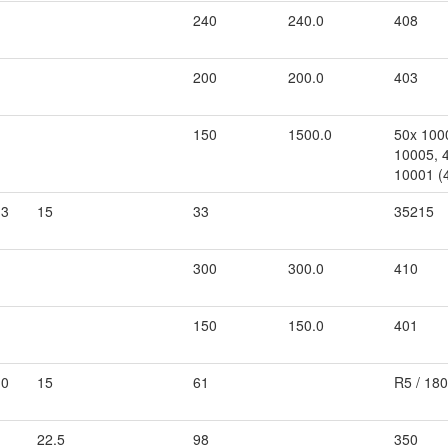
240
240.0
408
200
200.0
403
150
1500.0
50x 100
10005, 
10001 (4
.3
15
33
35215
300
300.0
410
150
150.0
401
.0
15
61
R5 / 18
22.5
98
350