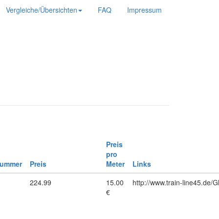
Vergleiche/Übersichten
FAQ
Impressum
Preis
pro
nummer
Preis
Meter
Links
1
224.99
15.00
http://www.train-line45.de/
€