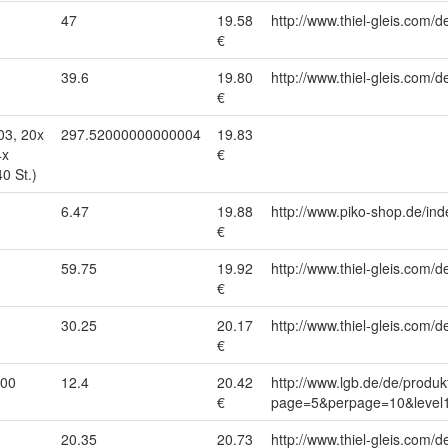
47
19.58
http://www.thiel-gleis.com/d
€
39.6
19.80
http://www.thiel-gleis.com/d
€
03, 20x
297.52000000000004
19.83
4x
€
0 St.)
6.47
19.88
http://www.piko-shop.de/
€
59.75
19.92
http://www.thiel-gleis.com/d
€
30.25
20.17
http://www.thiel-gleis.com/d
€
000
12.4
20.42
http://www.lgb.de/de/produk
€
page=5&perpage=10&level1
20.35
20.73
http://www.thiel-gleis.com/d