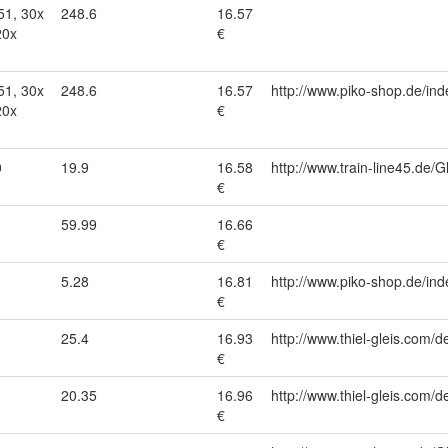
51, 30x
248.6
16.57
20x
€
51, 30x
248.6
16.57
http://www.piko-shop.de/
20x
€
0
19.9
16.58
http://www.train-line45.d
€
59.99
16.66
€
5.28
16.81
http://www.piko-shop.de/
€
25.4
16.93
http://www.thiel-gleis.com/d
€
20.35
16.96
http://www.thiel-gleis.com/d
€