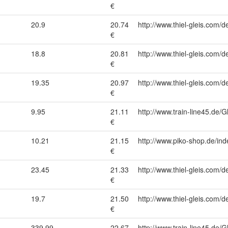
€
20.9
20.74
http://www.thiel-gleis.com/d
€
18.8
20.81
http://www.thiel-gleis.com/d
€
19.35
20.97
http://www.thiel-gleis.com/d
€
9.95
21.11
http://www.train-line45.d
€
10.21
21.15
http://www.piko-shop.de/
€
23.45
21.33
http://www.thiel-gleis.com/d
€
19.7
21.50
http://www.thiel-gleis.com/d
€
1
339.99
22.67
http://www.train-line45.de