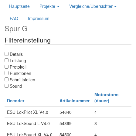
Hauptseite
Projekte
Vergleiche/Übersichten
FAQ
Impressum
Spur G
Filtereinstellung
Details
Leistung
Protokoll
Funktionen
Schnittstellen
Sound
Motorstorm
Decoder
Artikelnummer
(dauer)
ESU LokPilot XL V4.0
54640
4
ESU LokSound L V4.0
54399
3
ESU LokSound XL V4.0
54500
4