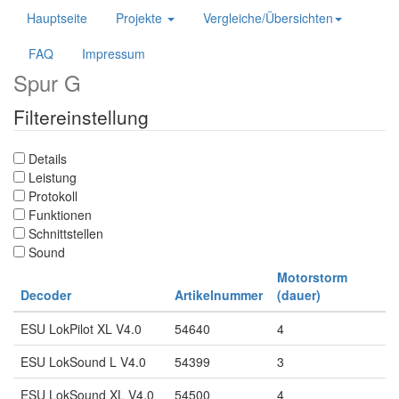
Hauptseite
Projekte
Vergleiche/Übersichten
FAQ
Impressum
Spur G
Filtereinstellung
Details
Leistung
Protokoll
Funktionen
Schnittstellen
Sound
Motorstorm
Decoder
Artikelnummer
(dauer)
ESU LokPilot XL V4.0
54640
4
ESU LokSound L V4.0
54399
3
ESU LokSound XL V4.0
54500
4