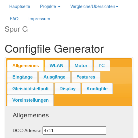
Hauptseite
Projekte
Vergleiche/Übersichten
FAQ
Impressum
Spur G
Configfile Generator
Allgemeines
WLAN
Motor
I²C
Eingänge
Ausgänge
Features
Gleisbildstellpult
Display
Konfigfile
Voreinstellungen
Allgemeines
DCC-Adresse