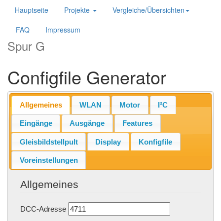
Hauptseite
Projekte
Vergleiche/Übersichten
FAQ
Impressum
Spur G
Configfile Generator
Allgemeines
WLAN
Motor
I²C
Eingänge
Ausgänge
Features
Gleisbildstellpult
Display
Konfigfile
Voreinstellungen
Allgemeines
DCC-Adresse