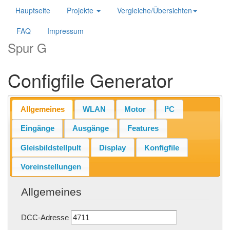
Hauptseite
Projekte
Vergleiche/Übersichten
FAQ
Impressum
Spur G
Configfile Generator
Allgemeines
WLAN
Motor
I²C
Eingänge
Ausgänge
Features
Gleisbildstellpult
Display
Konfigfile
Voreinstellungen
Allgemeines
DCC-Adresse