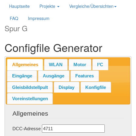
Hauptseite
Projekte
Vergleiche/Übersichten
FAQ
Impressum
Spur G
Configfile Generator
Allgemeines
WLAN
Motor
I²C
Eingänge
Ausgänge
Features
Gleisbildstellpult
Display
Konfigfile
Voreinstellungen
Allgemeines
DCC-Adresse